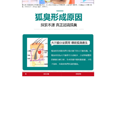
持迷人體香！
作
發
分
admin
2025 年 11 月 20 日
除狐臭噴霧
者
佈
類
日
期:
文
上一篇文章
章
止汗露噴霧是天然止汗黑科技，讓你
上
一
無懼擁抱
導
篇
覽
文
章:
下一篇文章
去狐臭產品天然植萃黑科技，讓你無
下
一
懼擁抱
篇
文